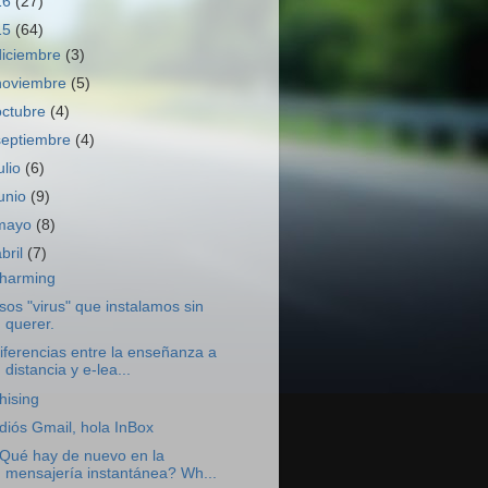
16
(27)
15
(64)
diciembre
(3)
noviembre
(5)
octubre
(4)
septiembre
(4)
ulio
(6)
junio
(9)
mayo
(8)
abril
(7)
harming
sos "virus" que instalamos sin
querer.
iferencias entre la enseñanza a
distancia y e-lea...
hising
diós Gmail, hola InBox
Qué hay de nuevo en la
mensajería instantánea? Wh...