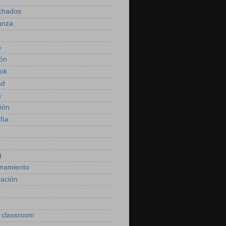
chados
anza
o
ión
ok
ad
a
ión
fía
g
namiento
cación
 classroom