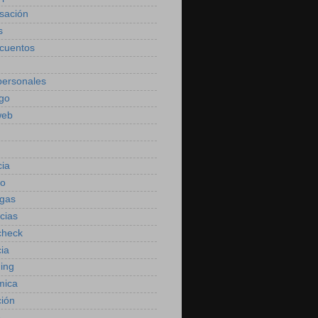
sación
s
cuentos
personales
go
web
ia
ho
gas
cias
check
ia
ning
mica
ión
o