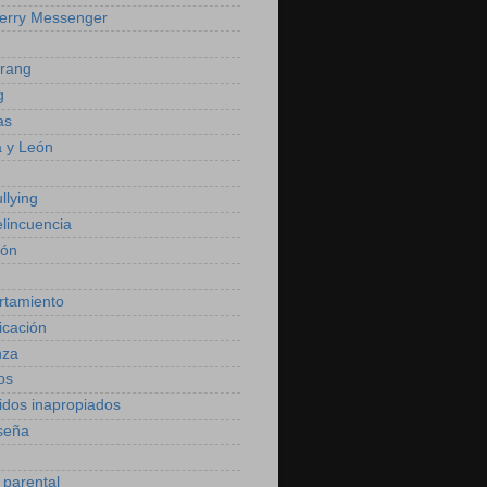
erry Messenger
rang
g
as
a y León
llying
elincuencia
ión
rtamiento
cación
nza
os
idos inapropiados
seña
 parental