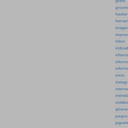
gratis
groom
hacker
herram
imáge
impres
inbox
indica
infanci
inform
inform
inicio
instag
interne
intimi
inútiles
iphone
juegos
juguet