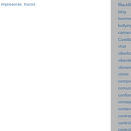
,
impresoras
,
trucos
BlackB
blog
boome
bullyin
cámar
Castill
chat
ciberbu
ciberd
clonac
cómic
compo
comuni
confia
consej
conten
contra
control
control