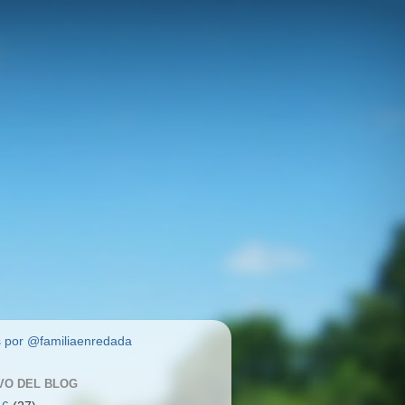
 por @familiaenredada
VO DEL BLOG