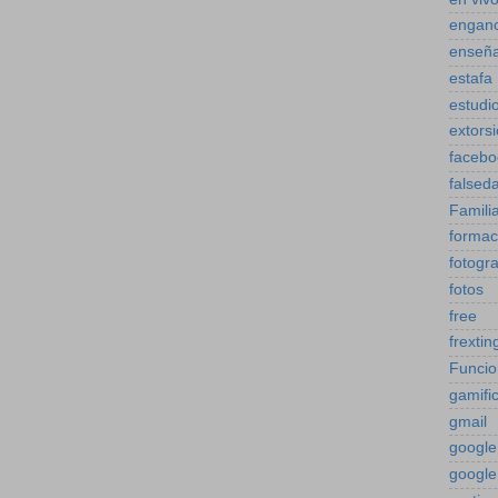
engan
enseñ
estafa
estudi
extors
facebo
falsed
Famili
formac
fotogra
fotos
free
frextin
Funcio
gamifi
gmail
google
google