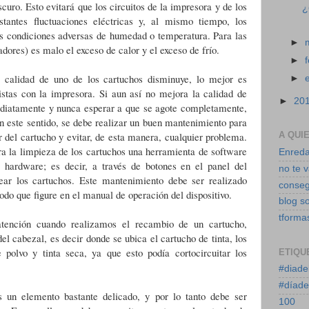
scuro. Esto evitará que los circuitos de la impresora y de los
¿
stantes fluctuaciones eléctricas y, al mismo tiempo, los
as condiciones adversas de humedad o temperatura. Para las
►
dores) es malo el exceso de calor y el exceso de frío.
►
 calidad de uno de los cartuchos disminuye, lo mejor es
►
istas con la impresora. Si aun así no mejora la calidad de
►
20
diatamente y nunca esperar a que se agote completamente,
n este sentido, se debe realizar un buen mantenimiento para
or del cartucho y evitar, de esta manera, cualquier problema.
A QUI
ra la limpieza de los cartuchos una herramienta de software
Enreda
 hardware; es decir, a través de botones en el panel del
no te 
near los cartuchos. Este mantenimiento debe ser realizado
conseg
odo que figure en el manual de operación del dispositivo.
blog s
tforma
tención cuando realizamos el recambio de un cartucho,
el cabezal, es decir donde se ubica el cartucho de tinta, los
 polvo y tinta seca, ya que esto podía cortocircuitar los
ETIQU
#diade
#díade
s un elemento bastante delicado, y por lo tanto debe ser
100