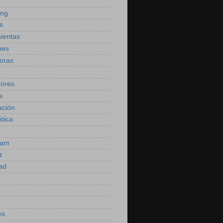
ing
s
ientas
nes
oras
dores
a
ación
ática
ram
t
dad
es