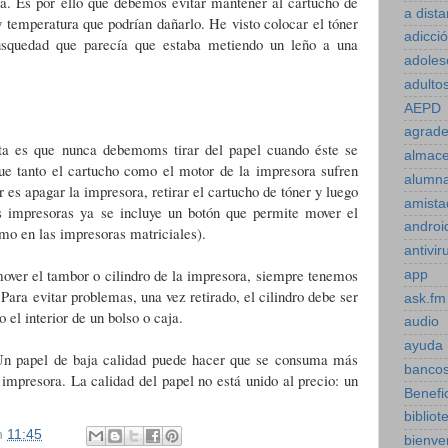
a. Es por ello que debemos evitar mantener al cartucho de
a dista
 temperatura que podrían dañarlo. He visto colocar el tóner
adicci
usquedad que parecía que estaba metiendo un leño a una
adoles
adulto
AEPD
agrade
nta es que nunca debemoms tirar del papel cuando éste se
almac
ue tanto el cartucho como el motor de la impresora sufren
alumn
 es apagar la impresora, retirar el cartucho de tóner y luego
amista
s impresoras ya se incluye un botón que permite mover el
androi
omo en las impresoras matriciales).
antivir
over el tambor o cilindro de la impresora, siempre tenemos
app
 Para evitar problemas, una vez retirado, el cilindro debe ser
ask.fm
el interior de un bolso o caja.
audio
ayuda
 Un papel de baja calidad puede hacer que se consuma más
bancos
a impresora. La calidad del papel no está unido al precio: un
Benefi
bibliot
n
11:45
bienve