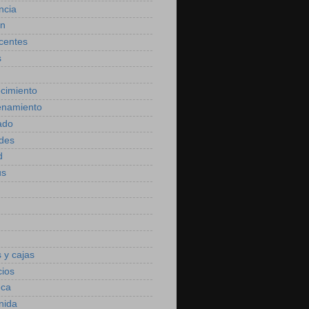
ncia
ón
centes
s
cimiento
enamiento
ado
des
d
us
 y cajas
cios
eca
nida