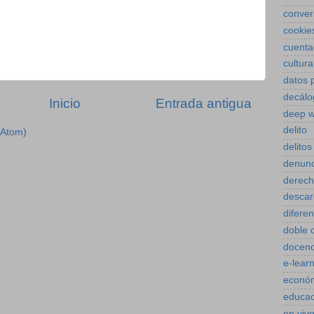
conver
cookie
cuenta
cultura
datos 
decálo
Inicio
Entrada antigua
deep 
delito
(Atom)
delitos
denunc
derec
descar
diferen
doble 
docenc
e-lear
econó
educac
en viv