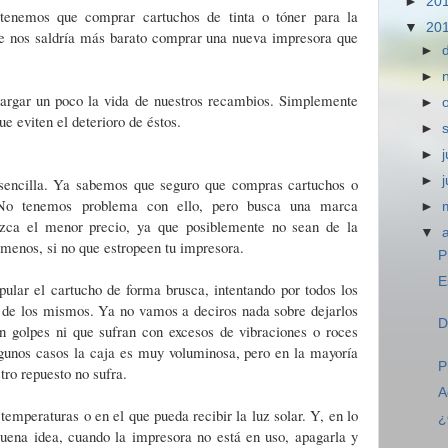
►
20
tenemos que comprar cartuchos de tinta o tóner para la
▼
20
e nos saldría más barato comprar una nueva impresora que
►
►
rgar un poco la vida de nuestros recambios. Simplemente
►
e eviten el deterioro de éstos.
►
►
j
►
sencilla. Ya sabemos que seguro que compras cartuchos o
. No tenemos problema con ello, pero busca una marca
►
rezca el menor precio, ya que posiblemente no sean de la
▼
n menos, si no que estropeen tu impresora.
P
E
lar el cartucho de forma brusca, intentando por todos los
a de los mismos. Ya no vamos a deciros nada sobre dejarlos
D
n golpes ni que sufran con excesos de vibraciones o roces
gunos casos la caja es muy voluminosa, pero en la mayoría
P
tro repuesto no sufra.
A
temperaturas o en el que pueda recibir la luz solar. Y, en lo
¿
buena idea, cuando la impresora no está en uso, apagarla y