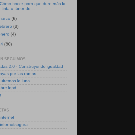
Cómo hacer para que dure más la
tinta o tóner de ...
marzo
(6)
febrero
(8)
enero
(4)
14
(80)
EN SEGUIMOS
das 2.0 - Construyendo igualdad
vayas por las ramas
uiremos la luna
obre lopd
s
ETAS
internet
internetsegura