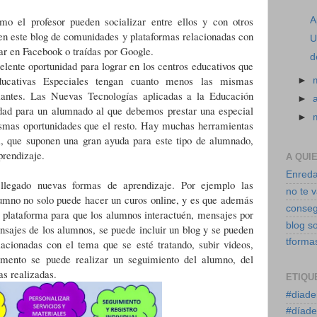
o el profesor pueden socializar entre ellos y con otros
A
en este blog de comunidades y plataformas relacionadas con
U
r en Facebook o traídas por Google.
d
lente oportunidad para lograr en los centros educativos que
ucativas Especiales tengan cuanto menos las mismas
►
diantes. Las Nuevas Tecnologías aplicadas a la Educación
►
idad para un alumnado al que debemos prestar una especial
►
smas oportunidades que el resto. Hay muchas herramientas
l, que suponen una gran ayuda para este tipo de alumnado,
prendizaje.
A QUI
Enreda
llegado nuevas formas de aprendizaje. Por ejemplo las
no te 
umno no solo puede hacer un curos online, y es que además
conseg
a plataforma para que los alumnos interactuén, mensajes por
blog s
nsajes de los alumnos, se puede incluir un blog y se pueden
tforma
elacionadas con el tema que se esté tratando, subir videos,
mento se puede realizar un seguimiento del alumno, del
as realizadas.
ETIQU
#diade
#díade