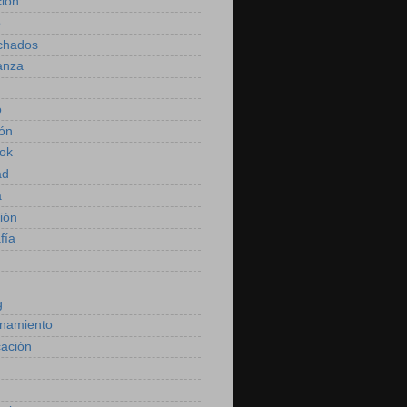
ión
o
chados
anza
o
ión
ok
ad
a
ión
fía
g
namiento
cación