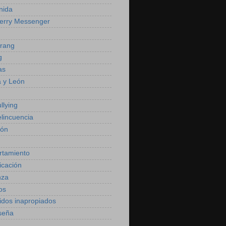
nida
erry Messenger
rang
g
as
a y León
llying
elincuencia
ión
rtamiento
cación
nza
os
idos inapropiados
seña