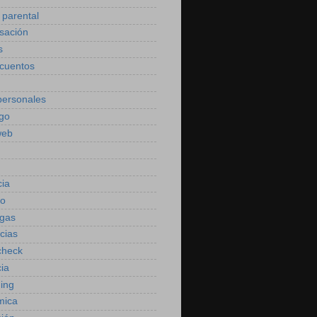
 parental
sación
s
cuentos
personales
go
web
ia
ho
gas
cias
check
ia
ning
mica