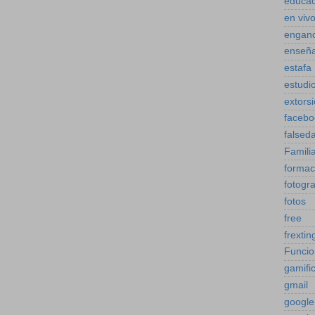
educac
en viv
engan
enseñ
estafa
estudi
extors
facebo
falsed
Famili
formac
fotogra
fotos
free
frextin
Funcio
gamifi
gmail
google