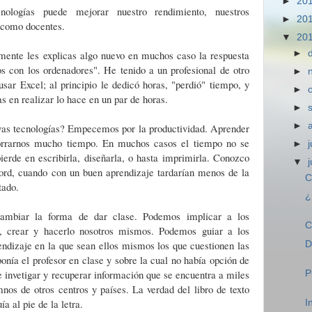
►
20
ologías puede mejorar nuestro rendimiento, nuestros
►
20
 como docentes.
▼
20
►
ente les explicas algo nuevo en muchos caso la respuesta
s con los ordenadores". He tenido a un profesional de otro
►
ar Excel; al principio le dedicó horas, "perdió" tiempo, y
►
as en realizar lo hace en un par de horas.
►
►
as tecnologías? Empecemos por la productividad. Aprender
orrarnos mucho tiempo. En muchos casos el tiempo no se
►
j
ierde en escribirla, diseñarla, o hasta imprimirla. Conozco
▼
ord, cuando con un buen aprendizaje tardarían menos de la
C
tado.
¿
ambiar la forma de dar clase. Podemos implicar a los
C
r, crear y hacerlo nosotros mismos. Podemos guiar a los
dizaje en la que sean ellos mismos los que cuestionen las
D
nía el profesor en clase y sobre la cual no había opción de
 invetigar y recuperar información que se encuentra a miles
P
nos de otros centros y países. La verdad del libro de texto
a al pie de la letra.
I