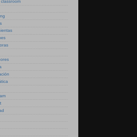
 classroom
ing
s
ientas
nes
oras
dores
a
ación
ática
ram
t
dad