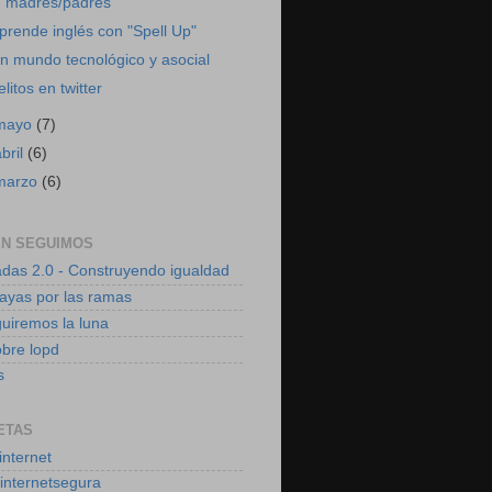
madres/padres
prende inglés con "Spell Up"
n mundo tecnológico y asocial
elitos en twitter
mayo
(7)
abril
(6)
marzo
(6)
EN SEGUIMOS
das 2.0 - Construyendo igualdad
vayas por las ramas
uiremos la luna
obre lopd
s
ETAS
internet
internetsegura