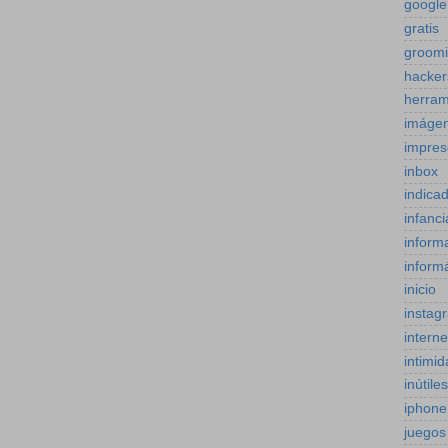
google
gratis
groom
hacker
herram
imáge
impres
inbox
indica
infanci
inform
inform
inicio
instag
interne
intimi
inútiles
iphone
juegos