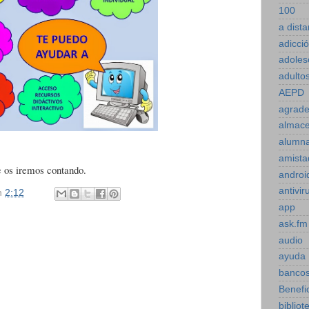
100
a dista
adicci
adoles
adulto
AEPD
agrade
almac
alumn
amista
e os iremos contando.
androi
antivir
n
2:12
app
ask.fm
audio
ayuda
bancos
Benefi
bibliot