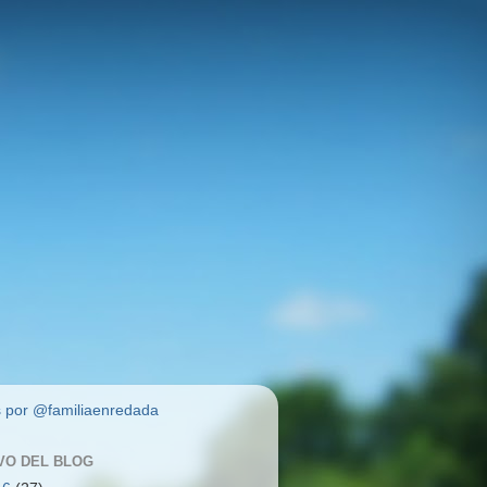
 por @familiaenredada
VO DEL BLOG