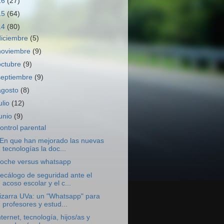
16
(27)
15
(64)
14
(80)
diciembre
(5)
noviembre
(9)
octubre
(9)
septiembre
(9)
agosto
(8)
ulio
(12)
junio
(9)
ontrol parental
En que han mejorado las nuevas
tecnologías la doc...
oche versus whatsapp
ecálogo de seguridad ante el
acoso escolar y el c...
izarra UVa: un "Whatsapp" para
profesores y estud...
nternet, tecnología, hijos/as y