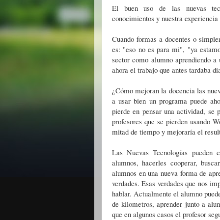
El buen uso de las nuevas tecn
conocimientos y nuestra experiencia
Cuando formas a docentes o simplem
es: "eso no es para mi", "ya estamo
sector como alumno aprendiendo a us
ahora el trabajo que antes tardaba dí
¿Cómo mejoran la docencia las nuev
a usar bien un programa puede ah
pierde en pensar una actividad, se p
profesores que se pierden usando W
mitad de tiempo y mejoraría el resul
Las Nuevas Tecnologías pueden c
alumnos, hacerles cooperar, busca
alumnos en una nueva forma de apren
verdades. Esas verdades que nos impo
hablar. Actualmente el alumno puede
de kilometros, aprender junto a alum
que en algunos casos el profesor seguí