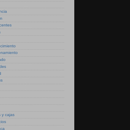
ncia
ón
centes
s
cimiento
enamiento
ado
des
d
us
 y cajas
cios
eca