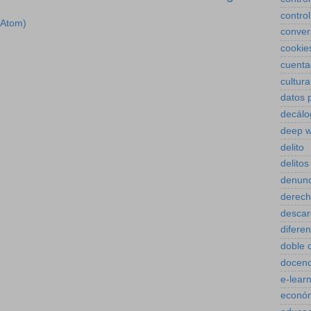
control
(Atom)
conver
cookie
cuenta
cultura
datos 
decálo
deep 
delito
delitos
denunc
derec
descar
diferen
doble 
docenc
e-lear
econó