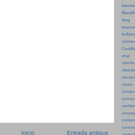
bienve
BlackB
blog
boome
bullyin
cámar
Castill
chat
ciberbu
ciberd
clonac
cómic
compo
comuni
confia
consej
conten
contra
Inicio
Entrada antigua
control